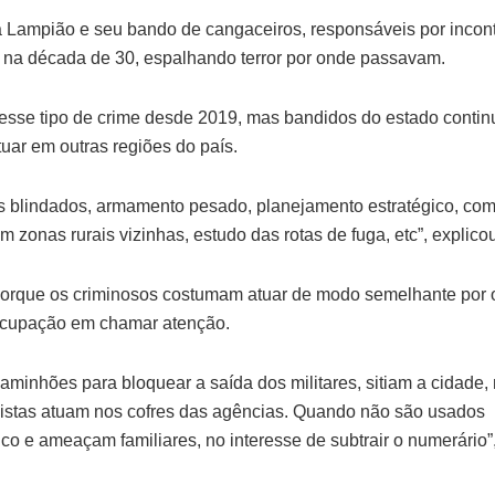
Lampião e seu bando de cangaceiros, responsáveis por incon
o na década de 30, espalhando terror por onde passavam.
 esse tipo de crime desde 2019, mas bandidos do estado conti
uar em outras regiões do país.
es blindados, armamento pesado, planejamento estratégico, co
zonas rurais vizinhas, estudo das rotas de fuga, etc”, explicou
 porque os criminosos costumam atuar de modo semelhante por
ocupação em chamar atenção.
minhões para bloquear a saída dos militares, sitiam a cidade,
vistas atuam nos cofres das agências. Quando não são usados
co e ameaçam familiares, no interesse de subtrair o numerário”