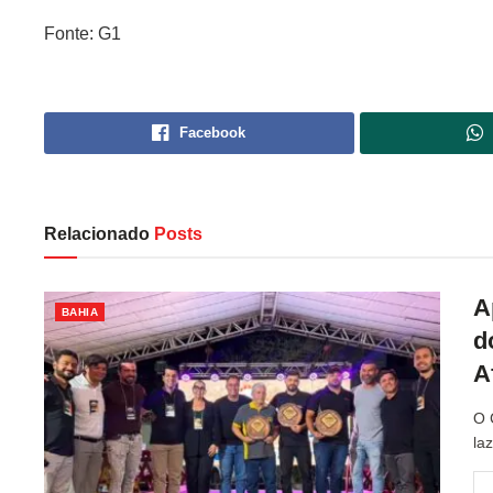
Fonte: G1
Facebook
Relacionado
Posts
A
BAHIA
d
A
O 
la