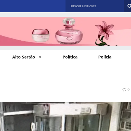
Alto Sertão
Política
Polícia
Paulo Afonso, Brazil
D
0
sexta-feira, agosto 7, 2026
29
°
C
Sunny