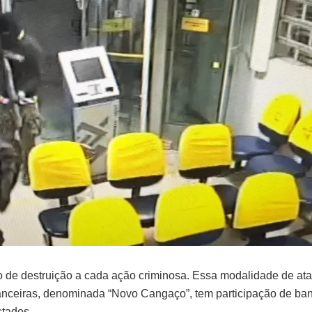
46%
13mh
SÁB
DOM
ro de destruição a cada ação criminosa. Essa modalidade de at
financeiras, denominada “Novo Cangaço”, tem participação de ba
stados.