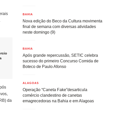
erais
BAHIA
a
Nova edição do Beco da Cultura movimenta
final de semana com diversas atividades
neste domingo (9)
BAHIA
rcio
Após grande repercussão, SETIC celebra
a
sucesso do primeiro Concurso Comida de
Boteco de Paulo Afonso
ALAGOAS
após
Operação “Caneta Fake”desarticula
ivos,
comércio clandestino de canetas
ERB) da
emagrecedoras na Bahia e em Alagoas