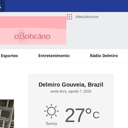
Menu
Anuncie
Esportes
Entretenimento
Rádio Delmiro
elmiro Gouveia, Brazil
Paulo Afons
sexta-feira, agosto 7, 2026
sexta-feira, ago
27
°
2
C
Sunny
Sunny