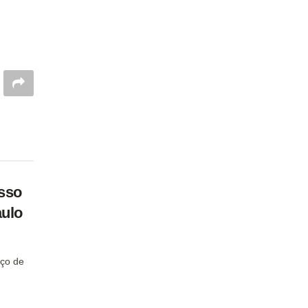
sso
aulo
ço de