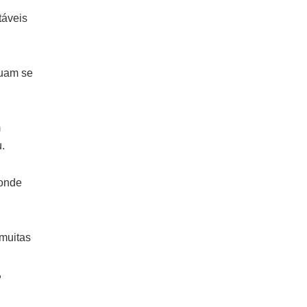
táveis
nuam se
m
.
 onde
 muitas
,