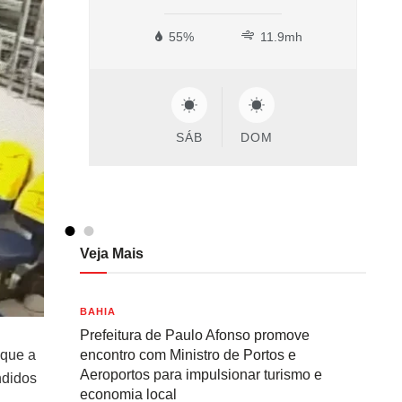
55%
11.9mh
46%
SÁB
DOM
SÁB
Veja Mais
BAHIA
Prefeitura de Paulo Afonso promove
aque a
encontro com Ministro de Portos e
Aeroportos para impulsionar turismo e
ndidos
economia local