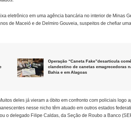
aixa eletrônico em uma agência bancária no interior de Minas G
anos de Maceió e de Delmiro Gouveia, suspeitos de chefiar um
Operação “Caneta Fake”desarticula comé
e
clandestino de canetas emagrecedoras n
Bahia e em Alagoas
uitos deles já vieram a óbito em confronto com policiais logo 
manescentes nesse nicho têm atuado em outros estados federat
licou o delegado Filipe Caldas, da Seção de Roubo a Banco (S