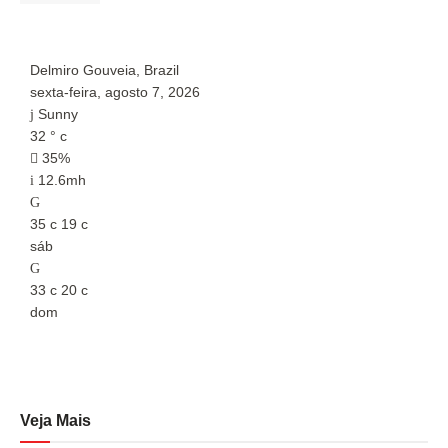
Delmiro Gouveia, Brazil
P
sexta-feira, agosto 7, 2026
s
Sunny
32
°
c
3
35%
12.6mh
35
c
19
c
3
sáb
s
33
c
20
c
3
dom
d
Veja Mais