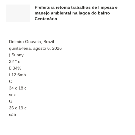
Prefeitura retoma trabalhos de limpeza e
manejo ambiental na lagoa do bairro
Centenário
Delmiro Gouveia, Brazil
P
quinta-feira, agosto 6, 2026
q
Sunny
32
°
c
3
34%
12.6mh
34
c
18
c
3
sex
s
36
c
19
c
3
sáb
s