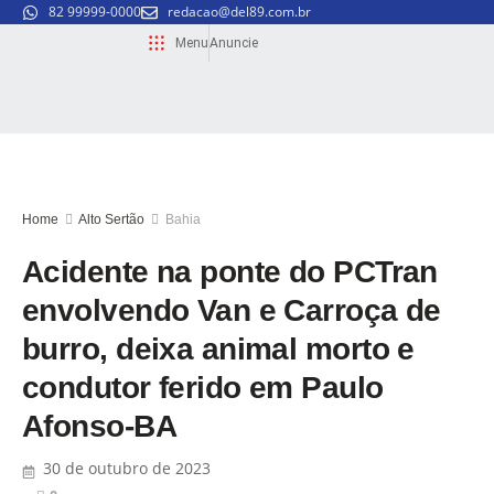
82 99999-0000
redacao@del89.com.br
Menu
Anuncie
Home
Alto Sertão
Bahia
Acidente na ponte do PCTran
envolvendo Van e Carroça de
burro, deixa animal morto e
condutor ferido em Paulo
Afonso-BA
30 de outubro de 2023