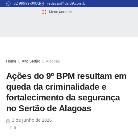
82 99999-0000
redacao@del89.com.br
Menu
Anuncie
Home
Alto Sertão
Alagoas
Ações do 9º BPM resultam em
queda da criminalidade e
fortalecimento da segurança
no Sertão de Alagoas
3 de junho de 2026
0