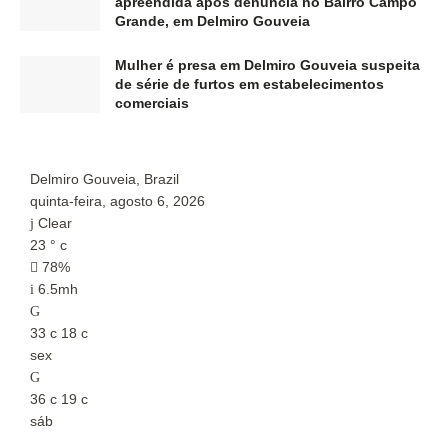
apreendida após denúncia no Bairro Campo
Grande, em Delmiro Gouveia
Mulher é presa em Delmiro Gouveia suspeita
de série de furtos em estabelecimentos
comerciais
Delmiro Gouveia, Brazil
P
quinta-feira, agosto 6, 2026
q
Clear
23
°
c
1
78%
6.5mh
33
c
18
c
3
sex
s
36
c
19
c
3
sáb
s