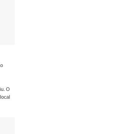
ão
iu. O
local