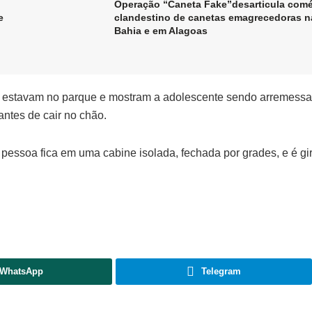
Operação “Caneta Fake”desarticula comé
e
clandestino de canetas emagrecedoras n
Bahia e em Alagoas
e estavam no parque e mostram a adolescente sendo arremess
ntes de cair no chão.
pessoa fica em uma cabine isolada, fechada por grades, e é gi
WhatsApp
Telegram