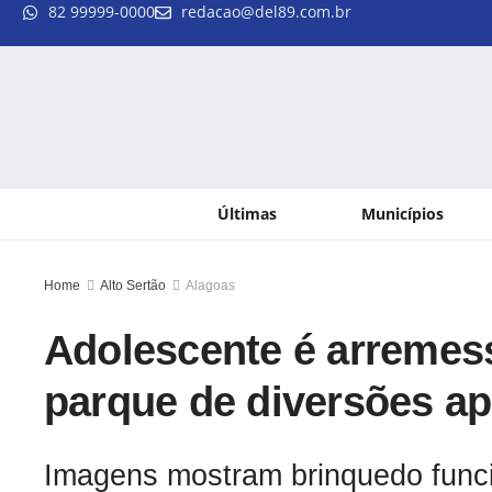
82 99999-0000
redacao@del89.com.br
Últimas
Municípios
Home
Alto Sertão
Alagoas
Adolescente é arremes
parque de diversões ap
Imagens mostram brinquedo funci