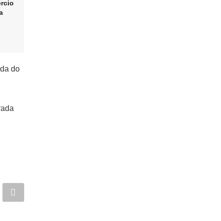
rcio
a
ada do
rada