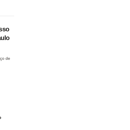
sso
aulo
ço de
o