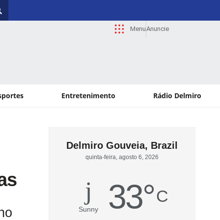
Menu
Anuncie
sportes
Entretenimento
Rádio Delmiro
Delmiro Gouveia, Brazil
quinta-feira, agosto 6, 2026
as
33
°
C
no
Sunny