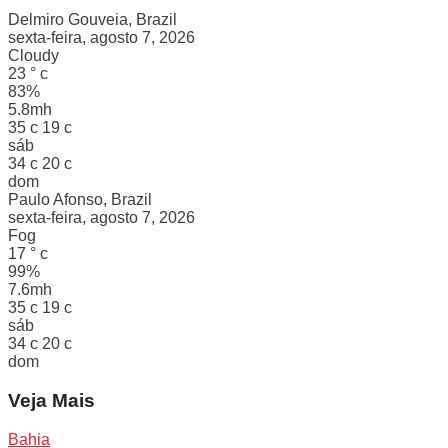
Delmiro Gouveia, Brazil
sexta-feira, agosto 7, 2026
Cloudy
23
°
c
83%
5.8mh
35
c
19
c
sáb
34
c
20
c
dom
Paulo Afonso, Brazil
sexta-feira, agosto 7, 2026
Fog
17
°
c
99%
7.6mh
35
c
19
c
sáb
34
c
20
c
dom
Veja Mais
Bahia