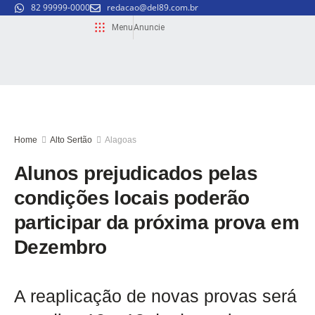
82 99999-0000
redacao@del89.com.br
Menu
Anuncie
Home
Alto Sertão
Alagoas
Alunos prejudicados pelas
condições locais poderão
participar da próxima prova em
Dezembro
A reaplicação de novas provas será