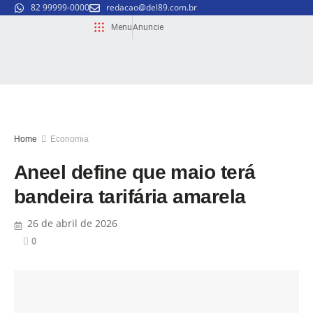
82 99999-0000
redacao@del89.com.br
Menu
Anuncie
Home
Economia
Aneel define que maio terá
bandeira tarifária amarela
26 de abril de 2026
0