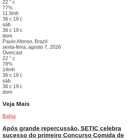
22
°
c
77%
11.9mh
36
c
19
c
sáb
36
c
19
c
dom
Paulo Afonso, Brazil
sexta-feira, agosto 7, 2026
Overcast
22
°
c
78%
14mh
36
c
19
c
sáb
36
c
19
c
dom
Veja Mais
Bahia
Após grande repercussão, SETIC celebra
sucesso do primeiro Concurso Comida de