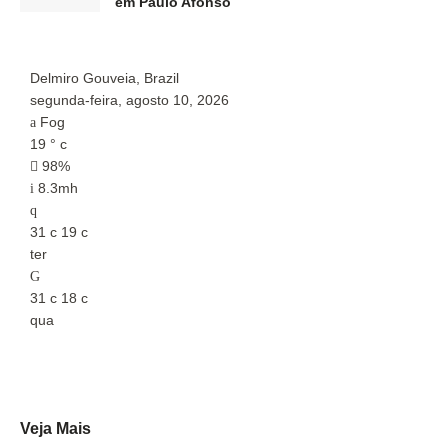
em Paulo Afonso
Delmiro Gouveia, Brazil
P
segunda-feira, agosto 10, 2026
s
Fog
19
°
c
2
98%
8.3mh
31
c
19
c
3
ter
t
31
c
18
c
3
qua
q
Veja Mais