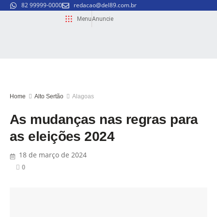
82 99999-0000
redacao@del89.com.br
Menu
Anuncie
Home
Alto Sertão
Alagoas
As mudanças nas regras para
as eleições 2024
18 de março de 2024
0