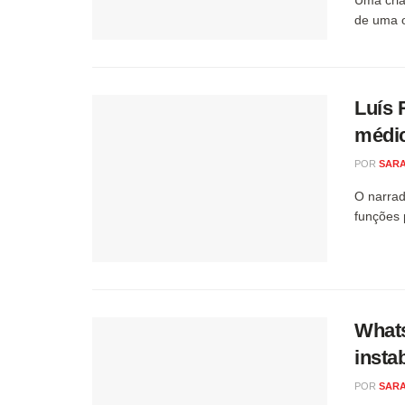
de uma o
Luís 
médic
POR
SARA
O narrad
funções 
Whats
instab
POR
SARA