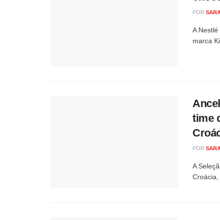
POR
SARA
A Nestlé
marca Ki
Ancel
time 
Croác
POR
SARA
A Seleçã
Croácia,