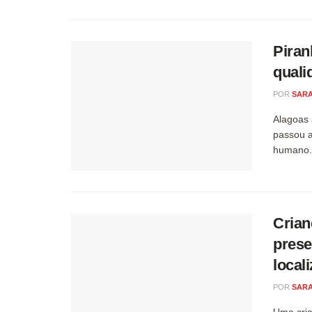
Piran
quali
POR
SARA
Alagoas 
passou a
humano..
Crian
prese
local
POR
SARA
Uma cria