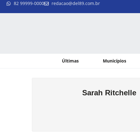
82 99999-0000
redacao@del89.com.br
Últimas
Municípios
Sarah Ritchelle