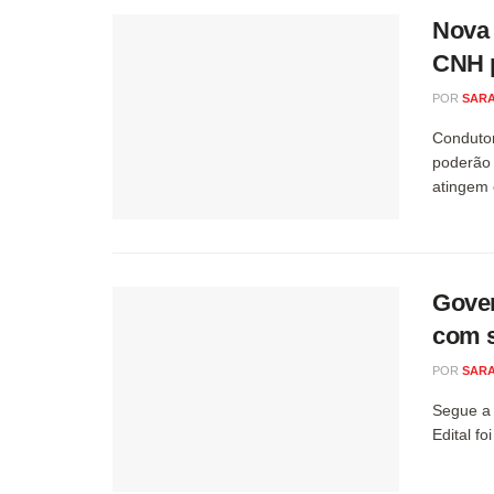
Nova 
CNH p
POR
SARA
Condutor
poderão 
atingem 
Gover
com s
POR
SARA
Segue a 
Edital fo