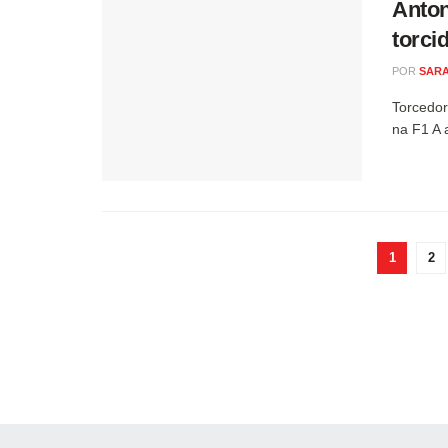
Anton
torci
POR
SARA
Torcedor
na F1 A 
1
2