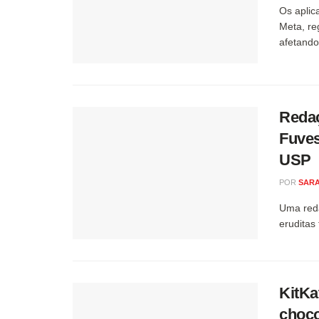
Os aplic
Meta, reg
afetando.
Redaç
Fuves
USP
POR
SARA
Uma reda
eruditas
KitKa
choco