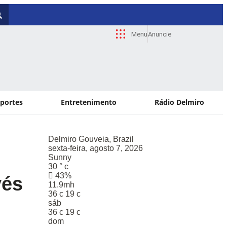
Menu
Anuncie
sportes
Entretenimento
Rádio Delmiro
Delmiro Gouveia, Brazil
Paulo
sexta-feira, agosto 7, 2026
sexta
Sunny
Sunn
30
°
c
29
°
43%
46
vés
11.9mh
13m
36
c
19
c
36
c
sáb
sáb
36
c
19
c
36
c
dom
dom