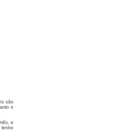
is são
anto o
 mês, e
 tenho