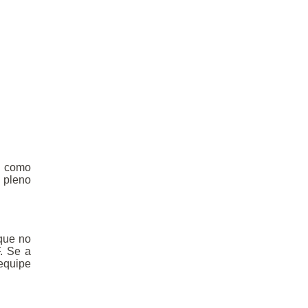
– como
 pleno
ique no
F. Se a
 equipe