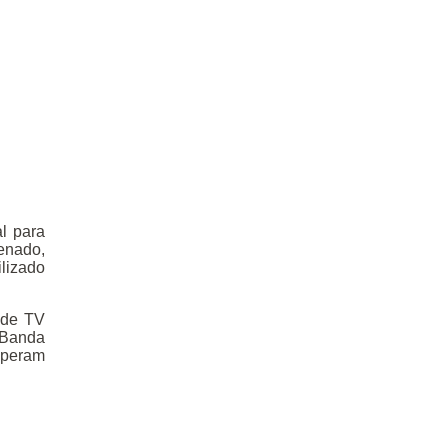
l para
tenado,
ilizado
 de TV
 (Banda
 operam