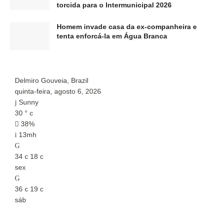
torcida para o Intermunicipal 2026
Homem invade casa da ex-companheira e
tenta enforcá-la em Água Branca
Delmiro Gouveia, Brazil
P
quinta-feira, agosto 6, 2026
q
Sunny
30
°
c
2
38%
13mh
34
c
18
c
3
sex
s
36
c
19
c
3
sáb
s