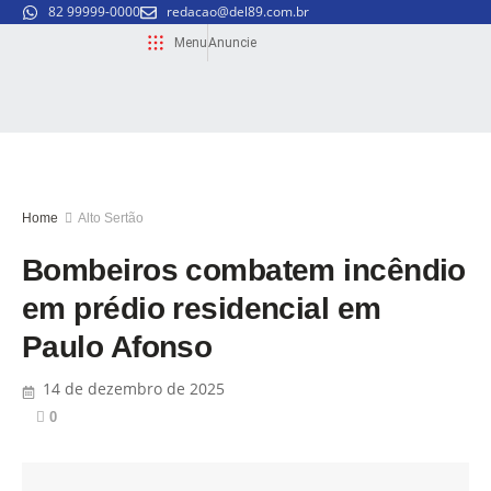
82 99999-0000
redacao@del89.com.br
Menu
Anuncie
Home
Alto Sertão
Bombeiros combatem incêndio
em prédio residencial em
Paulo Afonso
14 de dezembro de 2025
0