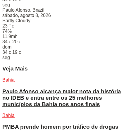
seg
Paulo Afonso, Brazil
sábado, agosto 8, 2026
Partly Cloudy
23
°
c
74%
11.9mh
34
c
20
c
dom
34
c
19
c
seg
Veja Mais
Bahia
Paulo Afonso alcança maior nota da história
no IDEB e entra entre os 25 melhores
municípios da Bahia nos anos finais
Bahia
PMBA prende homem por tráfico de drogas