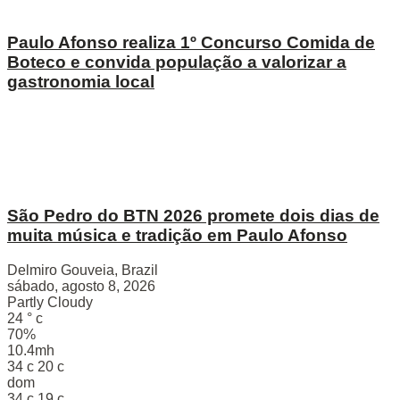
Paulo Afonso realiza 1º Concurso Comida de
Boteco e convida população a valorizar a
gastronomia local
São Pedro do BTN 2026 promete dois dias de
muita música e tradição em Paulo Afonso
Delmiro Gouveia, Brazil
sábado, agosto 8, 2026
Partly Cloudy
24
°
c
70%
10.4mh
34
c
20
c
dom
34
c
19
c