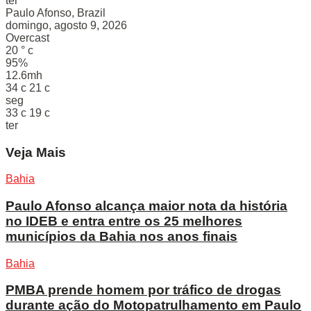
ter
Paulo Afonso, Brazil
domingo, agosto 9, 2026
Overcast
20
°
c
95%
12.6mh
34
c
21
c
seg
33
c
19
c
ter
Veja Mais
Bahia
Paulo Afonso alcança maior nota da história
no IDEB e entra entre os 25 melhores
municípios da Bahia nos anos finais
Bahia
PMBA prende homem por tráfico de drogas
durante ação do Motopatrulhamento em Paulo