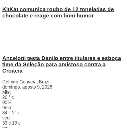
KitKat comunica roubo de 12 toneladas de
chocolate e reage com bom humor
Ancelotti testa Danilo entre titulares e esboça
time da Seleção para amistoso contra a
Croácia
Delmiro Gouveia, Brazil
domingo, agosto 9, 2026
Mist
20
°
c
95%
9mh
34
c
21
c
seg
33
c
19
c