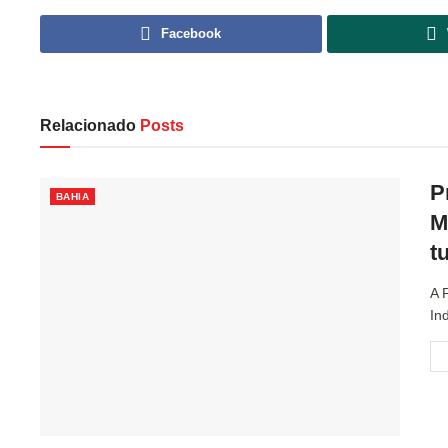
Facebook
Relacionado
Posts
P
BAHIA
M
t
A 
In