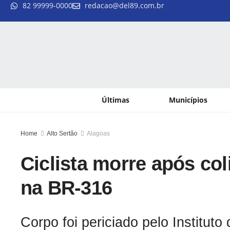
82 99999-0000
redacao@del89.com.br
Últimas
Municípios
Home
Alto Sertão
Alagoas
Ciclista morre após coli
na BR-316
Corpo foi periciado pelo Instituto 