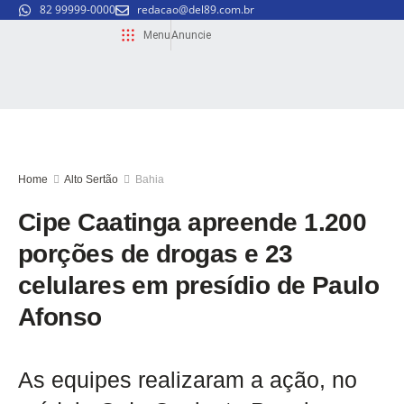
82 99999-0000
redacao@del89.com.br
Menu
Anuncie
Home
Alto Sertão
Bahia
Cipe Caatinga apreende 1.200
porções de drogas e 23
celulares em presídio de Paulo
Afonso
As equipes realizaram a ação, no