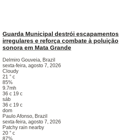
Guarda Municipal destrói escapamentos
irregulares e reforça combate à poluição
sonora em Mata Grande
Delmiro Gouveia, Brazil
sexta-feira, agosto 7, 2026
Cloudy
21
°
c
85%
9.7mh
36
c
19
c
sáb
36
c
19
c
dom
Paulo Afonso, Brazil
sexta-feira, agosto 7, 2026
Patchy rain nearby
20
°
c
87%