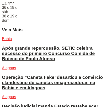
13.7mh
36
c
19
c
sáb
36
c
19
c
dom
Veja Mais
Bahia
Após grande repercussão, SETIC celebra
sucesso do primeiro Concurso Comida de
Boteco de Paulo Afonso
Alagoas
Operação “Caneta Fake”desarticula comércio
clandestino de canetas emagrecedoras na
Bahia e em Alagoas
Alagoas
Decisão judicial manda Estado restabelecer