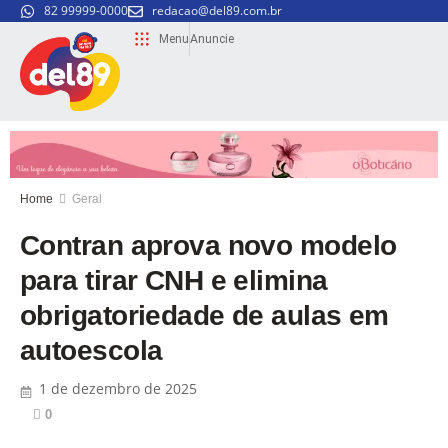
82 99999-0000
redacao@del89.com.br
Menu
Anuncie
Home
Geral
Contran aprova novo modelo
para tirar CNH e elimina
obrigatoriedade de aulas em
autoescola
1 de dezembro de 2025
0