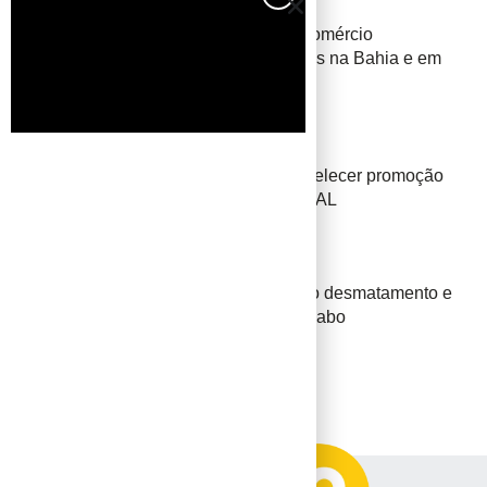
ALAGOAS
Operação “Caneta Fake”desarticula comércio
clandestino de canetas emagrecedoras na Bahia e em
Alagoas
ALAGOAS
Decisão judicial manda Estado restabelecer promoção
de oficiais do Corpo de Bombeiros de AL
BAHIA
IBAMA intensifica fiscalização contra o desmatamento e
aplica autuações na região de Jeremoabo