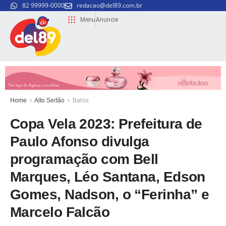
82 99999-0000
redacao@del89.com.br
Menu
Anuncie
Home
Alto Sertão
Bahia
Copa Vela 2023: Prefeitura de
Paulo Afonso divulga
programação com Bell
Marques, Léo Santana, Edson
Gomes, Nadson, o “Ferinha” e
Marcelo Falcão