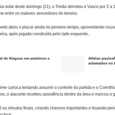
Na noite deste domingo (21), o Timão derrotou o Vasco por 2 a 
e entre os maiores vencedores do torneio.
lberto abriu o placar ainda no primeiro tempo, aproveitando cru
eira, após jogada construída pelo lado esquerdo.
al de Alagoas em amistoso e
Atletas pauloa
aclamados no D
me carioca tentando assumir o controle da partida e o Corinth
 o atacante recebeu assistência dentro da área e marcou o gol
os minutos finais, criando chances importantes e levando peri
 final.