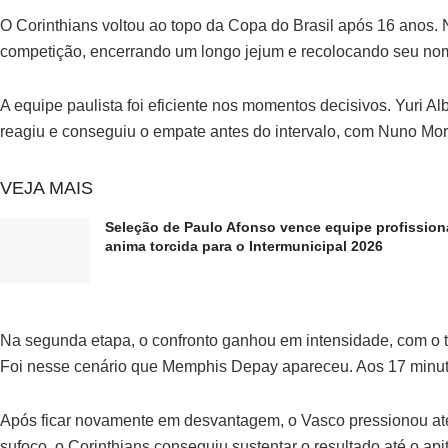
O Corinthians voltou ao topo da Copa do Brasil após 16 anos. 
competição, encerrando um longo jejum e recolocando seu nom
A equipe paulista foi eficiente nos momentos decisivos. Yuri A
reagiu e conseguiu o empate antes do intervalo, com Nuno Mor
VEJA MAIS
Seleção de Paulo Afonso vence equipe profission
anima torcida para o Intermunicipal 2026
Na segunda etapa, o confronto ganhou em intensidade, com o ti
Foi nesse cenário que Memphis Depay apareceu. Aos 17 minutos,
Após ficar novamente em desvantagem, o Vasco pressionou até 
sufoco, o Corinthians conseguiu sustentar o resultado até o apito