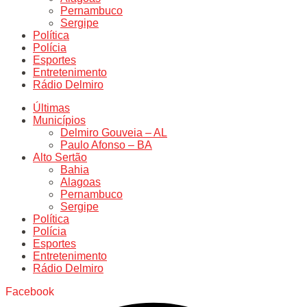
Pernambuco
Sergipe
Política
Polícia
Esportes
Entretenimento
Rádio Delmiro
Últimas
Municípios
Delmiro Gouveia – AL
Paulo Afonso – BA
Alto Sertão
Bahia
Alagoas
Pernambuco
Sergipe
Política
Polícia
Esportes
Entretenimento
Rádio Delmiro
Facebook