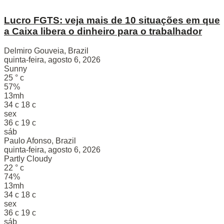
Lucro FGTS: veja mais de 10 situações em que
a Caixa libera o dinheiro para o trabalhador
Delmiro Gouveia, Brazil
quinta-feira, agosto 6, 2026
Sunny
25
°
c
57%
13mh
34
c
18
c
sex
36
c
19
c
sáb
Paulo Afonso, Brazil
quinta-feira, agosto 6, 2026
Partly Cloudy
22
°
c
74%
13mh
34
c
18
c
sex
36
c
19
c
sáb