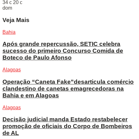
34
c
20
c
dom
Veja Mais
Bahia
Após grande repercussão, SETIC celebra
sucesso do primeiro Concurso Comida de
Boteco de Paulo Afonso
Alagoas
Operação “Caneta Fake”desarticula comércio
clandestino de canetas emagrecedoras na
Bahia e em Alagoas
Alagoas
Decisão judicial manda Estado restabelecer
promoção de oficiais do Corpo de Bombeiros
de AL