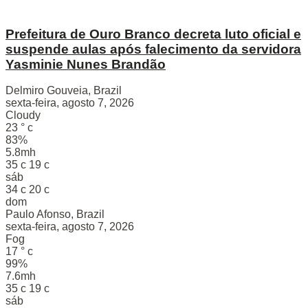
Prefeitura de Ouro Branco decreta luto oficial e
suspende aulas após falecimento da servidora
Yasminie Nunes Brandão
Delmiro Gouveia, Brazil
sexta-feira, agosto 7, 2026
Cloudy
23
°
c
83%
5.8mh
35
c
19
c
sáb
34
c
20
c
dom
Paulo Afonso, Brazil
sexta-feira, agosto 7, 2026
Fog
17
°
c
99%
7.6mh
35
c
19
c
sáb