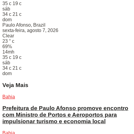
35
c
19
c
sáb
34
c
21
c
dom
Paulo Afonso, Brazil
sexta-feira, agosto 7, 2026
Clear
23
°
c
69%
14mh
35
c
19
c
sáb
34
c
21
c
dom
Veja Mais
Bahia
Prefeitura de Paulo Afonso promove encontro
com Ministro de Portos e Aeroportos para
impulsionar turismo e economia local
Bahia