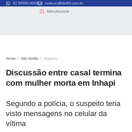
82 99999-0000
redacao@del89.com.br
Menu
Anuncie
Home
Alto Sertão
Alagoas
Discussão entre casal termina
com mulher morta em Inhapi
Segundo a polícia, o suspeito teria
visto mensagens no celular da
vítima