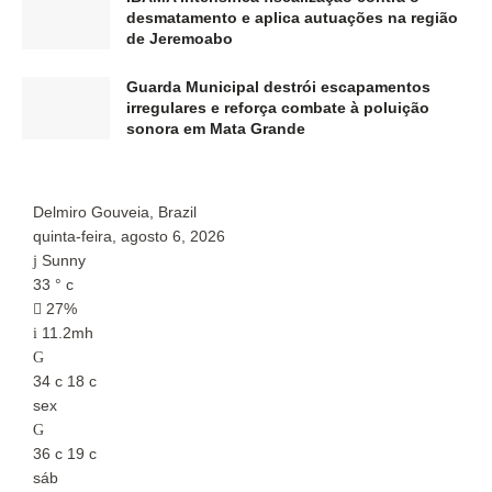
desmatamento e aplica autuações na região
de Jeremoabo
Guarda Municipal destrói escapamentos
irregulares e reforça combate à poluição
sonora em Mata Grande
Delmiro Gouveia, Brazil
P
quinta-feira, agosto 6, 2026
q
Sunny
33
°
c
3
27%
11.2mh
34
c
18
c
3
sex
s
36
c
19
c
3
sáb
s