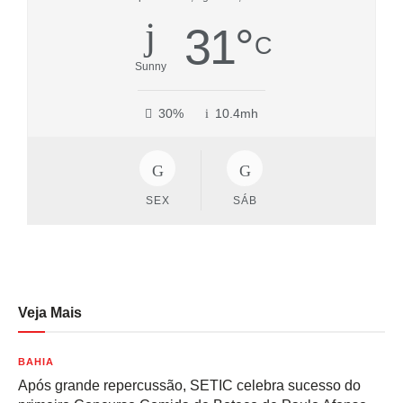
31
°
C
Sunny
30%
10.4mh
SEX
SÁB
Veja Mais
BAHIA
Após grande repercussão, SETIC celebra sucesso do