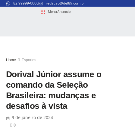
82 99999-0000
redacao@del89.com.br
Menu
Anuncie
Home
Esportes
Dorival Júnior assume o
comando da Seleção
Brasileira: mudanças e
desafios à vista
9 de janeiro de 2024
0