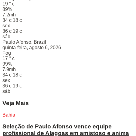
19
°
c
89%
7.2mh
34
c
18
c
sex
36
c
19
c
sáb
Paulo Afonso, Brazil
quinta-feira, agosto 6, 2026
Fog
17
°
c
99%
7.9mh
34
c
18
c
sex
36
c
19
c
sáb
Veja Mais
Bahia
Seleção de Paulo Afonso vence equipe
profissional de Alagoas em amistoso e anima