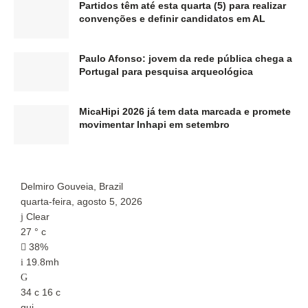
Partidos têm até esta quarta (5) para realizar
convenções e definir candidatos em AL
Paulo Afonso: jovem da rede pública chega a
Portugal para pesquisa arqueológica
MicaHipi 2026 já tem data marcada e promete
movimentar Inhapi em setembro
Delmiro Gouveia, Brazil
P
quarta-feira, agosto 5, 2026
q
Clear
27
°
c
2
38%
19.8mh
34
c
16
c
3
qui
q