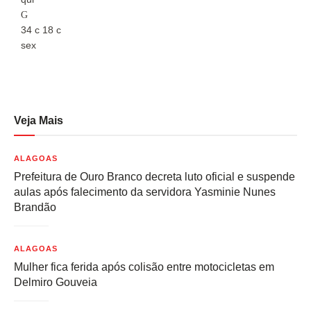
34
c
18
c
3
sex
s
Veja Mais
ALAGOAS
Prefeitura de Ouro Branco decreta luto oficial e suspende
aulas após falecimento da servidora Yasminie Nunes
Brandão
ALAGOAS
Mulher fica ferida após colisão entre motocicletas em
Delmiro Gouveia