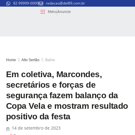
82 99999-0000
redacao@del89.com.br
Menu
Anuncie
Home
Alto Sertão
Bahia
Em coletiva, Marcondes,
secretários e forças de
segurança fazem balanço da
Copa Vela e mostram resultado
positivo da festa
14 de setembro de 2023