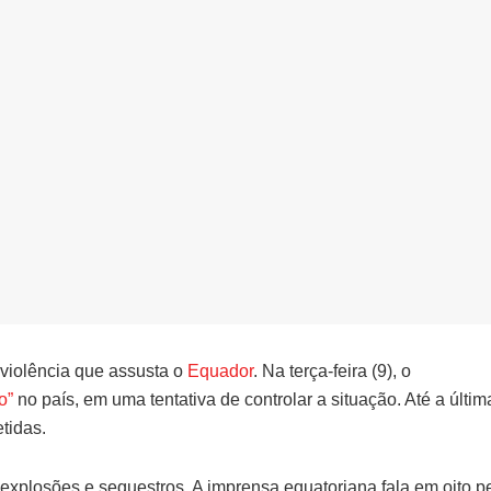
 violência que assusta o
Equador
. Na terça-feira (9), o
o”
no país, em uma tentativa de controlar a situação. Até a últim
tidas.
 explosões e sequestros. A imprensa equatoriana fala em oito 