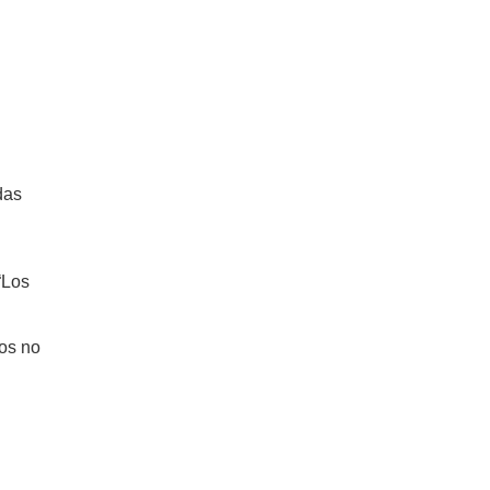
das
“Los
dos no