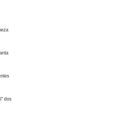
meza
anta
entes
l” dos