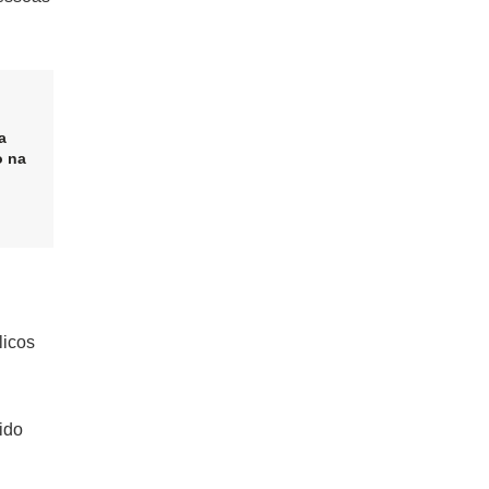
a
o na
licos
ido