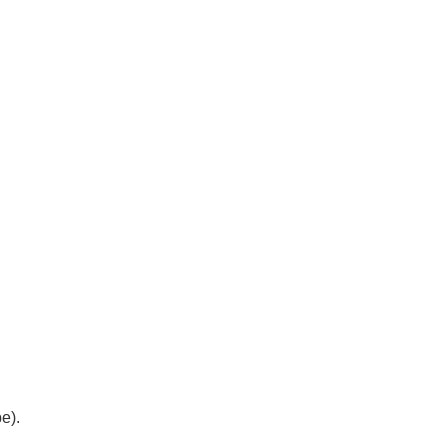
,
e).