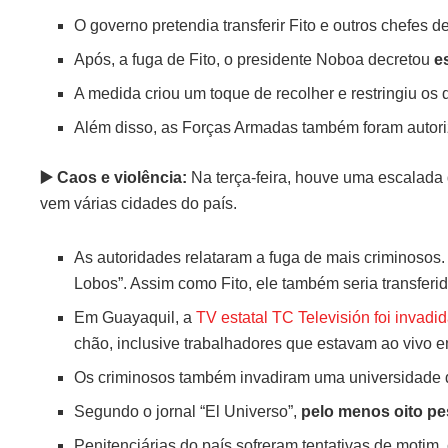
O governo pretendia transferir Fito e outros chefes
Após, a fuga de Fito, o presidente Noboa decretou
e
A medida criou um toque de recolher e restringiu os d
Além disso, as Forças Armadas também foram autoriza
▶️ Caos e violência:
Na terça-feira, houve uma escalada 
vem várias cidades do país.
As autoridades relataram a fuga de mais criminosos.
Lobos”. Assim como Fito, ele também seria transfer
Em Guayaquil, a
TV estatal TC Televisión foi invad
chão, inclusive trabalhadores que estavam ao vivo e
Os criminosos também invadiram uma universidade de
Segundo o jornal “El Universo”,
pelo menos oito pe
Penitenciárias do país sofreram tentativas de motim