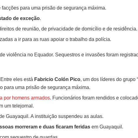
 de facções para uma prisão de segurança máxima.
stado de exceção
.
ireitos de reunião, de privacidade de domicílio e de residência.
das a ir para as ruas apoiar o trabalho da polícia.
de violência no Equador. Sequestros e invasões foram registra
 Entre eles está
Fabricio Colón Pico
, um dos líderes do grupo 
ido para uma prisão de segurança máxima.
ida por homens armados
. Funcionários foram rendidos e coloca
m um telejornal.
 Guayaquil. A instituição suspendeu as aulas.
ssoas morreram e duas ficaram feridas
em Guayaquil.
, com sequestro de guardas.