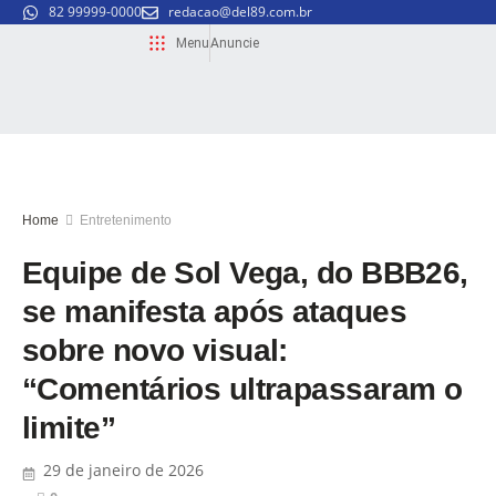
82 99999-0000
redacao@del89.com.br
Menu
Anuncie
Home
Entretenimento
Equipe de Sol Vega, do BBB26,
se manifesta após ataques
sobre novo visual:
“Comentários ultrapassaram o
limite”
29 de janeiro de 2026