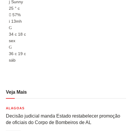
Sunny
25
°
c
2
57%
13mh
34
c
18
c
3
sex
s
36
c
19
c
3
sáb
s
Veja Mais
ALAGOAS
Decisão judicial manda Estado restabelecer promoção
de oficiais do Corpo de Bombeiros de AL