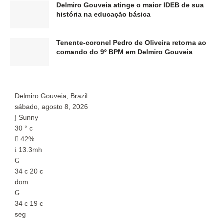
Delmiro Gouveia atinge o maior IDEB de sua
história na educação básica
Tenente-coronel Pedro de Oliveira retorna ao
comando do 9º BPM em Delmiro Gouveia
Delmiro Gouveia, Brazil
P
sábado, agosto 8, 2026
s
Sunny
30
°
c
2
42%
13.3mh
34
c
20
c
3
dom
d
34
c
19
c
3
seg
s