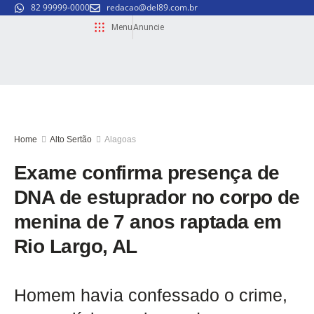
82 99999-0000
redacao@del89.com.br
Menu
Anuncie
Home
Alto Sertão
Alagoas
Exame confirma presença de
DNA de estuprador no corpo de
menina de 7 anos raptada em
Rio Largo, AL
Homem havia confessado o crime,