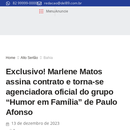
82 99999-0000
redacao@del89.com.br
Menu
Anuncie
Home
Alto Sertão
Bahia
Exclusivo! Marlene Matos
assina contrato e torna-se
agenciadora oficial do grupo
“Humor em Família” de Paulo
Afonso
13 de dezembro de 2023