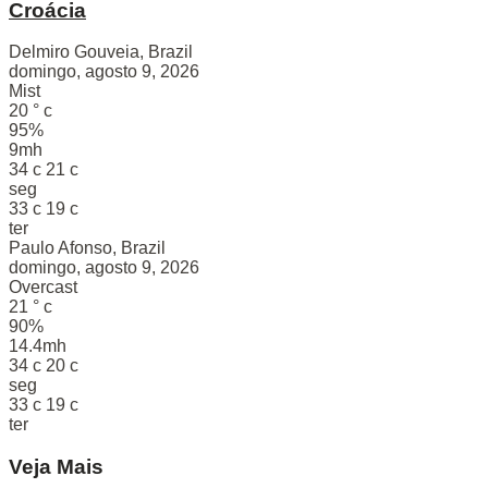
Croácia
Delmiro Gouveia, Brazil
domingo, agosto 9, 2026
Mist
20
°
c
95%
9mh
34
c
21
c
seg
33
c
19
c
ter
Paulo Afonso, Brazil
domingo, agosto 9, 2026
Overcast
21
°
c
90%
14.4mh
34
c
20
c
seg
33
c
19
c
ter
Veja Mais