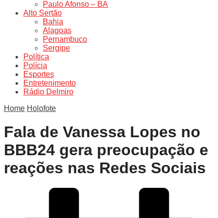
Paulo Afonso – BA
Alto Sertão
Bahia
Alagoas
Pernambuco
Sergipe
Política
Polícia
Esportes
Entretenimento
Rádio Delmiro
Home
Holofote
Fala de Vanessa Lopes no
BBB24 gera preocupação e
reações nas Redes Sociais