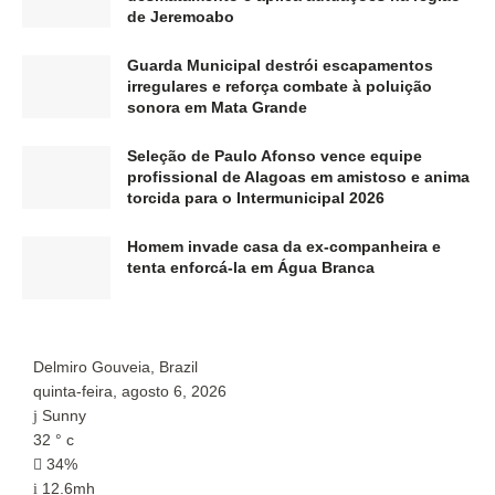
de Jeremoabo
Guarda Municipal destrói escapamentos
irregulares e reforça combate à poluição
sonora em Mata Grande
Seleção de Paulo Afonso vence equipe
profissional de Alagoas em amistoso e anima
torcida para o Intermunicipal 2026
Homem invade casa da ex-companheira e
tenta enforcá-la em Água Branca
Delmiro Gouveia, Brazil
P
quinta-feira, agosto 6, 2026
q
Sunny
32
°
c
3
34%
12.6mh