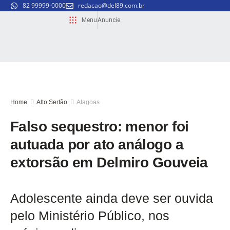
82 99999-0000
redacao@del89.com.br
Menu
Anuncie
Home
Alto Sertão
Alagoas
Falso sequestro: menor foi
autuada por ato análogo a
extorsão em Delmiro Gouveia
Adolescente ainda deve ser ouvida
pelo Ministério Público, nos