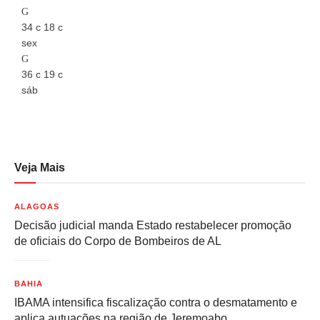
34
c
18
c
3
sex
s
36
c
19
c
3
sáb
s
Veja Mais
ALAGOAS
Decisão judicial manda Estado restabelecer promoção
de oficiais do Corpo de Bombeiros de AL
BAHIA
IBAMA intensifica fiscalização contra o desmatamento e
aplica autuações na região de Jeremoabo