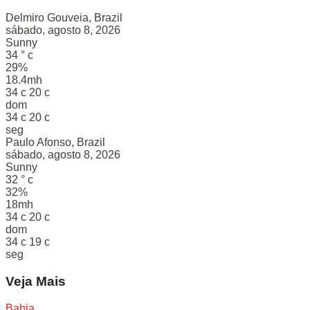
Delmiro Gouveia, Brazil
sábado, agosto 8, 2026
Sunny
34
°
c
29%
18.4mh
34
c
20
c
dom
34
c
20
c
seg
Paulo Afonso, Brazil
sábado, agosto 8, 2026
Sunny
32
°
c
32%
18mh
34
c
20
c
dom
34
c
19
c
seg
Veja Mais
Bahia