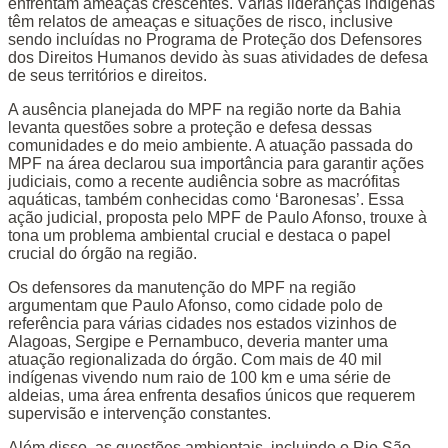
enfrentam ameaças crescentes. Várias lideranças indígenas
têm relatos de ameaças e situações de risco, inclusive
sendo incluídas no Programa de Proteção dos Defensores
dos Direitos Humanos devido às suas atividades de defesa
de seus territórios e direitos.
A ausência planejada do MPF na região norte da Bahia
levanta questões sobre a proteção e defesa dessas
comunidades e do meio ambiente. A atuação passada do
MPF na área declarou sua importância para garantir ações
judiciais, como a recente audiência sobre as macrófitas
aquáticas, também conhecidas como ‘Baronesas’. Essa
ação judicial, proposta pelo MPF de Paulo Afonso, trouxe à
tona um problema ambiental crucial e destaca o papel
crucial do órgão na região.
Os defensores da manutenção do MPF na região
argumentam que Paulo Afonso, como cidade polo de
referência para várias cidades nos estados vizinhos de
Alagoas, Sergipe e Pernambuco, deveria manter uma
atuação regionalizada do órgão. Com mais de 40 mil
indígenas vivendo num raio de 100 km e uma série de
aldeias, uma área enfrenta desafios únicos que requerem
supervisão e intervenção constantes.
Além disso, as questões ambientais, incluindo o Rio São