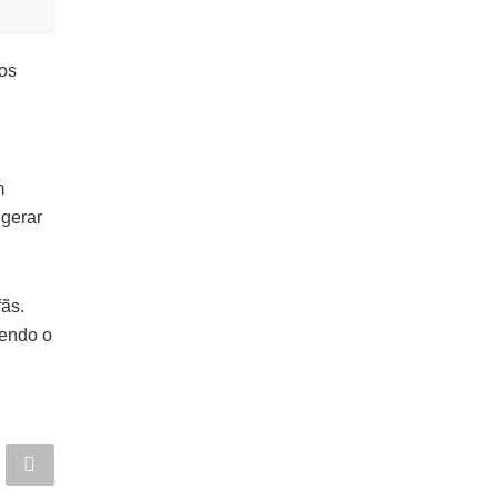
os
m
 gerar
fãs.
tendo o