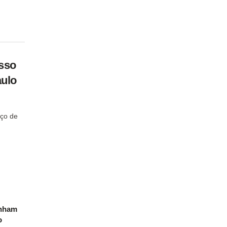
sso
aulo
ço de
inham
o