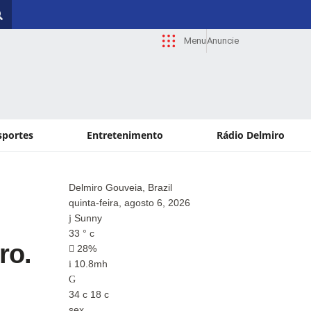
Menu
Anuncie
sportes
Entretenimento
Rádio Delmiro
Delmiro Gouveia, Brazil
Paul
quinta-feira, agosto 6, 2026
quin
Sunny
Su
33
°
c
34
°
ro.
28%
2
10.8mh
10
34
c
18
c
34
c
sex
sex