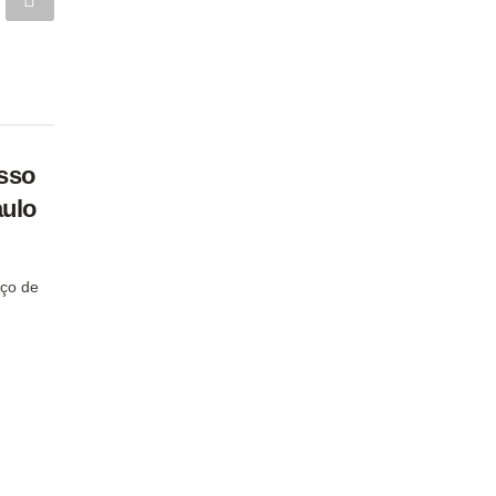
sso
aulo
ço de