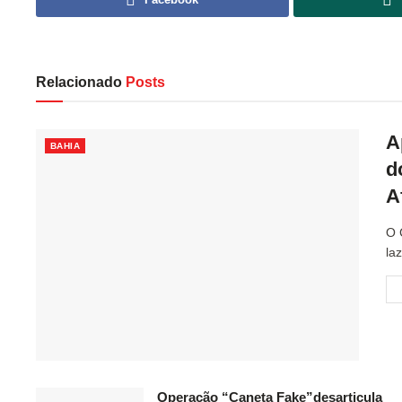
Relacionado
Posts
A
BAHIA
d
A
O 
la
Operação “Caneta Fake”desarticula