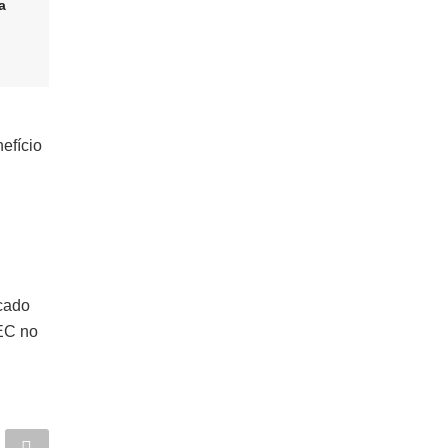
a
efício
cado
SEC no