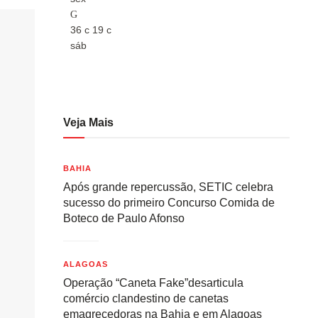
36
c
19
c
36
c
sáb
sáb
Veja Mais
BAHIA
Após grande repercussão, SETIC celebra
sucesso do primeiro Concurso Comida de
Boteco de Paulo Afonso
ALAGOAS
Operação “Caneta Fake”desarticula
comércio clandestino de canetas
emagrecedoras na Bahia e em Alagoas