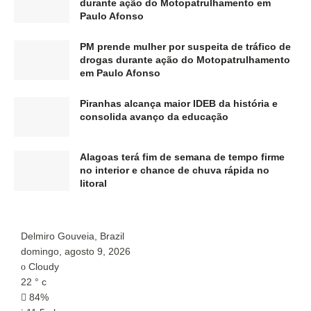
durante ação do Motopatrulhamento em
Paulo Afonso
PM prende mulher por suspeita de tráfico de
drogas durante ação do Motopatrulhamento
em Paulo Afonso
Piranhas alcança maior IDEB da história e
consolida avanço da educação
Alagoas terá fim de semana de tempo firme
no interior e chance de chuva rápida no
litoral
Delmiro Gouveia, Brazil
P
domingo, agosto 9, 2026
d
Cloudy
22
°
c
2
84%