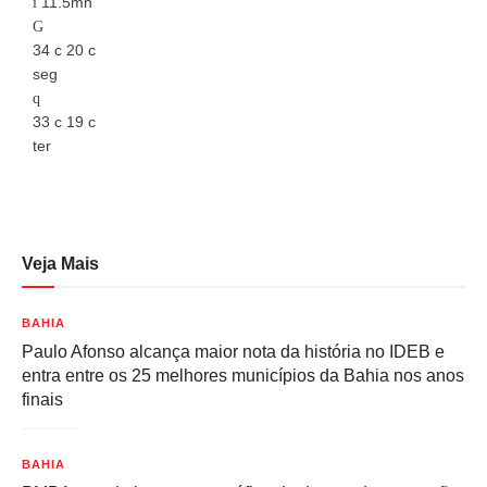
11.5mh
34
c
20
c
3
seg
s
33
c
19
c
3
ter
t
Veja Mais
BAHIA
Paulo Afonso alcança maior nota da história no IDEB e
entra entre os 25 melhores municípios da Bahia nos anos
finais
BAHIA