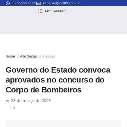
82 99999-0000
redacao@del89.com.br
Menu
Anuncie
Home
Alto Sertão
Alagoas
Governo do Estado convoca
aprovados no concurso do
Corpo de Bombeiros
28 de março de 2023
0