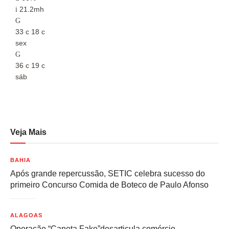
21.2mh
33
c
18
c
3
sex
s
36
c
19
c
3
sáb
s
Veja Mais
BAHIA
Após grande repercussão, SETIC celebra sucesso do
primeiro Concurso Comida de Boteco de Paulo Afonso
ALAGOAS
Operação “Caneta Fake”desarticula comércio