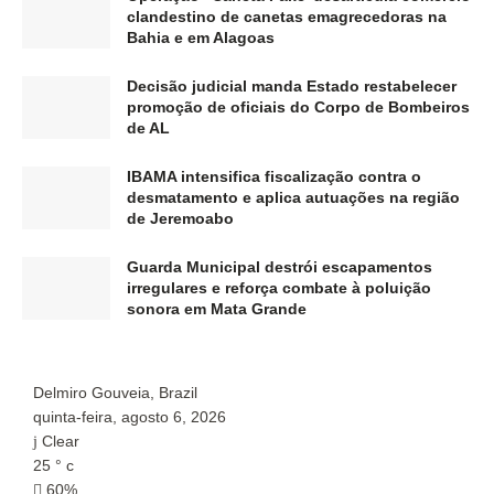
clandestino de canetas emagrecedoras na
Bahia e em Alagoas
Decisão judicial manda Estado restabelecer
promoção de oficiais do Corpo de Bombeiros
de AL
IBAMA intensifica fiscalização contra o
desmatamento e aplica autuações na região
de Jeremoabo
Guarda Municipal destrói escapamentos
irregulares e reforça combate à poluição
sonora em Mata Grande
Delmiro Gouveia, Brazil
P
quinta-feira, agosto 6, 2026
q
Clear
25
°
c
2
60%