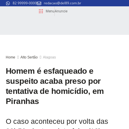
82 99999-0000
redacao@del89.com.br
Menu
Anuncie
Home
Alto Sertão
Alagoas
Homem é esfaqueado e
suspeito acaba preso por
tentativa de homicídio, em
Piranhas
O caso aconteceu por volta das