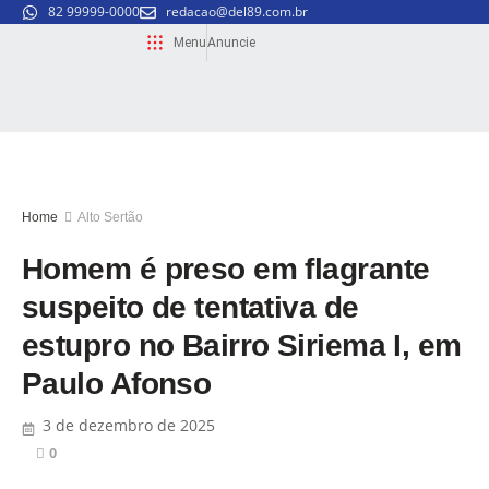
82 99999-0000
redacao@del89.com.br
Menu
Anuncie
Home
Alto Sertão
Homem é preso em flagrante
suspeito de tentativa de
estupro no Bairro Siriema I, em
Paulo Afonso
3 de dezembro de 2025
0