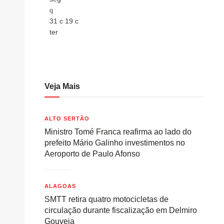
31
c
19
c
29
c
ter
ter
Veja Mais
ALTO SERTÃO
Ministro Tomé Franca reafirma ao lado do
prefeito Mário Galinho investimentos no
Aeroporto de Paulo Afonso
ALAGOAS
SMTT retira quatro motocicletas de
circulação durante fiscalização em Delmiro
Gouveia