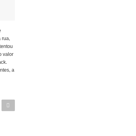
e
 rua,
tentou
 valor
ack.
ntes, a