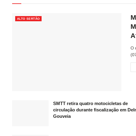
M
ALTO SERTÃO
M
A
O 
(0
SMTT retira quatro motocicletas de
circulação durante fiscalização em Del
Gouveia