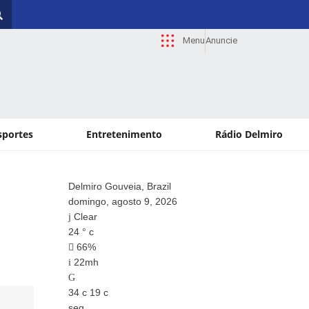
Menu
Anuncie
sportes
Entretenimento
Rádio Delmiro
Delmiro Gouveia, Brazil
Paul
domingo, agosto 9, 2026
domi
Clear
Cle
24
°
c
24
°
66%
6
22mh
21
34
c
19
c
34
c
seg
seg