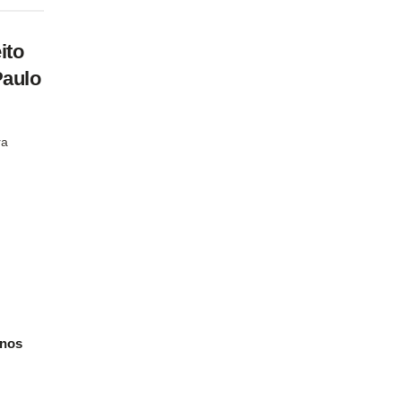
ito
Paulo
ra
anos