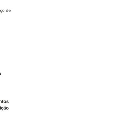
ço de
o
ntos
uição