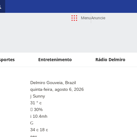
Menu
Anuncie
sportes
Entretenimento
Rádio Delmiro
Delmiro Gouveia, Brazil
Paul
quinta-feira, agosto 6, 2026
quin
Sunny
Su
31
°
c
33
°
30%
2
10.4mh
12
34
c
18
c
34
c
sex
sex