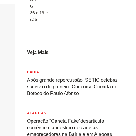
36
c
19
c
36
c
sáb
sáb
Veja Mais
BAHIA
Após grande repercussão, SETIC celebra
sucesso do primeiro Concurso Comida de
Boteco de Paulo Afonso
ALAGOAS
Operação “Caneta Fake”desarticula
comércio clandestino de canetas
emagrecedoras na Bahia e em Alagoas