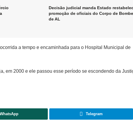
rcio
Decisão judicial manda Estado restabele
a
promoção de oficiais do Corpo de Bombe
de AL
 socorrida a tempo e encaminhada para o Hospital Municipal de
neja, em 2000 e ele passou esse período se escondendo da Justi
WhatsApp
Telegram