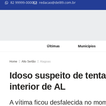
82 99999-0000
redacao@del89.com.br
Últimas
Municípios
Home
Alto Sertão
Alagoas
Idoso suspeito de tent
interior de AL
A vítima ficou desfalecida no mom