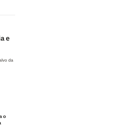
a e
alvo da
a o
a