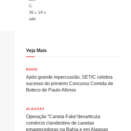
36
c
19
c
36
c
sáb
sáb
Veja Mais
BAHIA
Após grande repercussão, SETIC celebra
sucesso do primeiro Concurso Comida de
Boteco de Paulo Afonso
ALAGOAS
Operação “Caneta Fake”desarticula
comércio clandestino de canetas
emagrecedoras na Bahia e em Alagoas