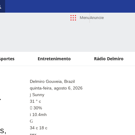
Menu
Anuncie
sportes
Entretenimento
Rádio Delmiro
Delmiro Gouveia, Brazil
Paul
quinta-feira, agosto 6, 2026
quin
a
Sunny
Su
31
°
c
33
°
30%
2
10.4mh
12
34
c
18
c
34
c
s,
sex
sex