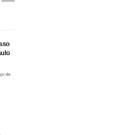
sso
aulo
ço de