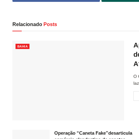
Relacionado
Posts
A
BAHIA
d
A
O 
la
Operação “Caneta Fake”desarticula