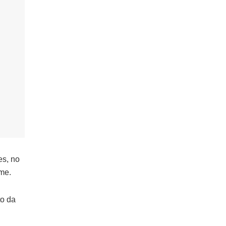
es, no
ime.
to da