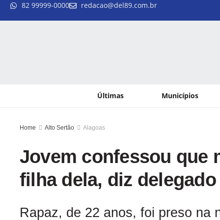
82 99999-0000
redacao@del89.com.br
Últimas
Municípios
Home
Alto Sertão
Alagoas
Jovem confessou que 
filha dela, diz delegado
Rapaz, de 22 anos, foi preso na 