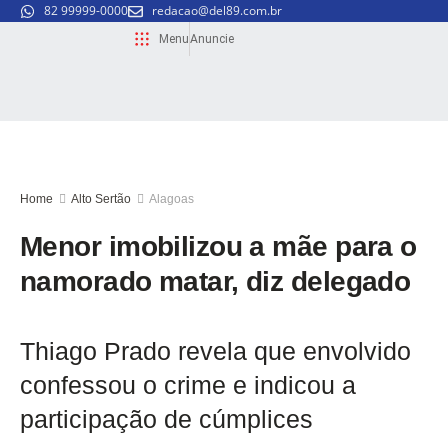
82 99999-0000
redacao@del89.com.br
Menu
Anuncie
Home
Alto Sertão
Alagoas
Menor imobilizou a mãe para o
namorado matar, diz delegado
Thiago Prado revela que envolvido
confessou o crime e indicou a
participação de cúmplices