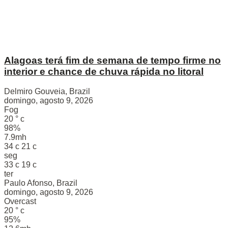
Alagoas terá fim de semana de tempo firme no
interior e chance de chuva rápida no litoral
Delmiro Gouveia, Brazil
domingo, agosto 9, 2026
Fog
20
°
c
98%
7.9mh
34
c
21
c
seg
33
c
19
c
ter
Paulo Afonso, Brazil
domingo, agosto 9, 2026
Overcast
20
°
c
95%