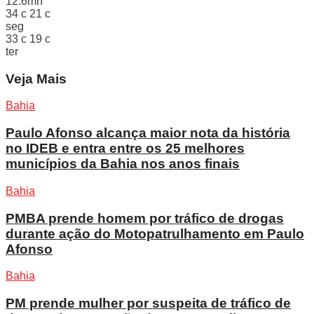
12.6mh
34
c
21
c
seg
33
c
19
c
ter
Veja Mais
Bahia
Paulo Afonso alcança maior nota da história
no IDEB e entra entre os 25 melhores
municípios da Bahia nos anos finais
Bahia
PMBA prende homem por tráfico de drogas
durante ação do Motopatrulhamento em Paulo
Afonso
Bahia
PM prende mulher por suspeita de tráfico de