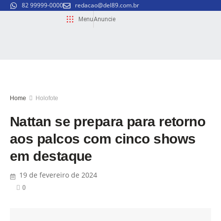
82 99999-0000
redacao@del89.com.br
Menu
Anuncie
Home
Holofote
Nattan se prepara para retorno
aos palcos com cinco shows
em destaque
19 de fevereiro de 2024
0