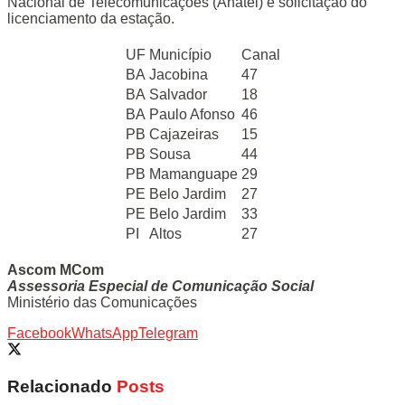
Nacional de Telecomunicações (Anatel) e solicitação do
licenciamento da estação.
UF
Município
Canal
BA
Jacobina
47
BA
Salvador
18
BA
Paulo Afonso
46
PB
Cajazeiras
15
PB
Sousa
44
PB
Mamanguape
29
PE
Belo Jardim
27
PE
Belo Jardim
33
PI
Altos
27
Ascom MCom
Assessoria Especial de Comunicação Social
Ministério das Comunicações
Facebook
WhatsApp
Telegram
Relacionado
Posts