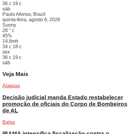
36
c
19
c
sáb
Paulo Afonso, Brazil
quinta-feira, agosto 6, 2026
Sunny
28
°
c
45%
14.8mh
34
c
18
c
sex
36
c
19
c
sáb
Veja Mais
Alagoas
Decisão judicial manda Estado restabelecer
promoção de oficiais do Corpo de Bombeiros
de AL
Bahia
IBAMA intensifica fiscalização contra o