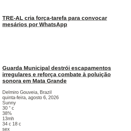
TRE-AL cria força-tarefa para convocar
mesários por WhatsApp
Guarda Municipal destrói escapamentos
irregulares e reforça combate à poluição
sonora em Mata Grande
Delmiro Gouveia, Brazil
quinta-feira, agosto 6, 2026
Sunny
30
°
c
38%
13mh
34
c
18
c
sex